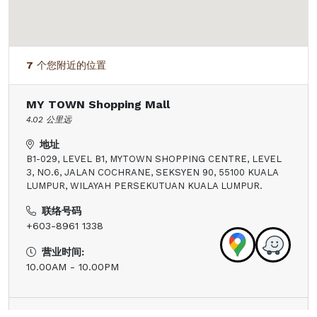
7
个您附近的位置
MY TOWN Shopping Mall
4.02
公里远
地址
B1-029, LEVEL B1, MYTOWN SHOPPING CENTRE, LEVEL
3, NO.6, JALAN COCHRANE, SEKSYEN 90, 55100 KUALA
LUMPUR, WILAYAH PERSEKUTUAN KUALA LUMPUR.
联络号码
+603-8961 1338
营业时间:
10.00AM - 10.00PM