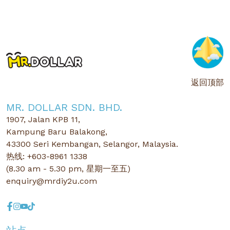
BMC Mall Mahkota Cheras
14.54
公里远
地址
F.12, F.13, F.13A & F.15, FIRST FLOOR, BMC MALL, JALAN
TEMENGGUNG 21/9, BANDAR MAHKOTA CHERAS, 43200
CHERAS, SELANGOR.
联络号码
返回顶部
+603-8961 1338
MR. DOLLAR SDN. BHD.
营业时间:
10.00AM - 10.00PM
1907, Jalan KPB 11,
Kampung Baru Balakong,
43300 Seri Kembangan, Selangor, Malaysia.
KIP Mall Kota Warisan
热线: +603-8961 1338
35.18
公里远
(8.30 am - 5.30 pm, 星期一至五)
enquiry@mrdiy2u.com
地址
G29A, KIPMALL KOTA WARISAN, 43900 SEPANG,
SELANGOR.
联络号码