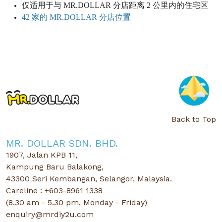
仅适用于与 MR.DOLLAR 分店距离 2 公里内的住宅区
42 家的 MR.DOLLAR 分店位置
Back to Top
MR. DOLLAR SDN. BHD.
1907, Jalan KPB 11,
Kampung Baru Balakong,
43300 Seri Kembangan, Selangor, Malaysia.
Careline : +603-8961 1338
(8.30 am - 5.30 pm, Monday - Friday)
enquiry@mrdiy2u.com