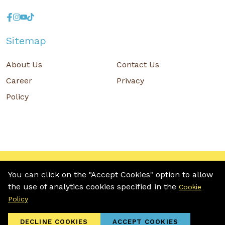
Sitemap
About Us
Contact Us
Career
Privacy
Policy
Copyright © 2026 MR D.I.Y. GROUP (M) BERHAD (CO.NO. : 201001034084
(918007-M)) All rights reserved.
You can click on the "Accept Cookies" option to allow
the use of analytics cookies specified in the
Terms and Conditions
/ Sitemap / Privacy Policy / Cookies Policy
Cookie
Policy
DECLINE COOKIES
ACCEPT COOKIES