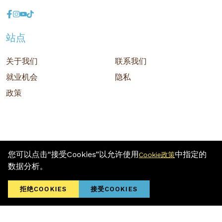
站点
关于我们
联系我们
就业机会
隐私
政策
您可以点击“接受Cookies”以允许使用
中指定的
Cookie政策
版权 © 2026 MR D.I.Y. GROUP (M) BERHAD (注册号: 201001034084
数据分析。
(918007-M)) 保留所有权利
Terms and Conditions
/ Sitemap / Privacy Policy / Cookies Policy
拒绝COOKIES
接受COOKIES