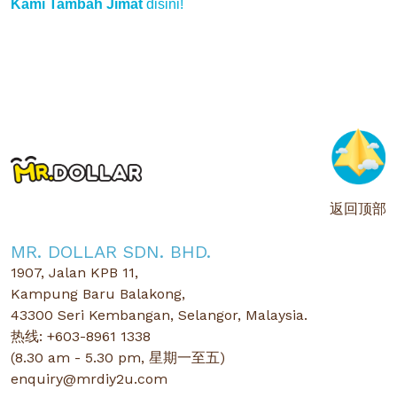
Kami Tambah Jimat
disini!
返回顶部
MR. DOLLAR SDN. BHD.
1907, Jalan KPB 11,
Kampung Baru Balakong,
43300 Seri Kembangan, Selangor, Malaysia.
热线: +603-8961 1338
(8.30 am - 5.30 pm, 星期一至五)
enquiry@mrdiy2u.com