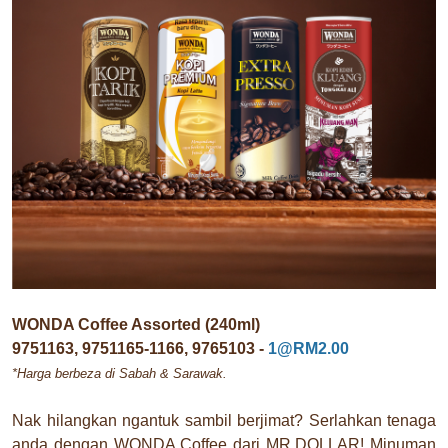
WONDA Coffee Assorted (240ml)
9751163, 9751165-1166, 9765103 -
1@RM2.00
*Harga berbeza di Sabah & Sarawak.
Nak hilangkan ngantuk sambil berjimat? Serlahkan tenaga
anda dengan WONDA Coffee dari MR.DOLLAR! Minuman