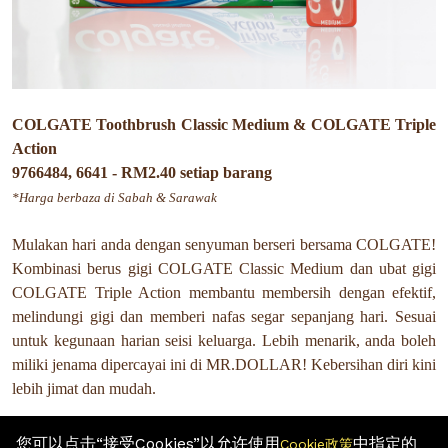
COLGATE Toothbrush Classic Medium & COLGATE Triple
Action
9766484, 6641 - RM2.40 setiap barang
*Harga berbaza di Sabah & Sarawak
Mulakan hari anda dengan senyuman berseri bersama COLGATE!
Kombinasi berus gigi COLGATE Classic Medium dan ubat gigi
COLGATE Triple Action membantu membersih dengan efektif,
melindungi gigi dan memberi nafas segar sepanjang hari. Sesuai
untuk kegunaan harian seisi keluarga. Lebih menarik, anda boleh
miliki jenama dipercayai ini di MR.DOLLAR! Kebersihan diri kini
lebih jimat dan mudah.
Lihat lebih banyak
MR D.I.Y. Serendah RM2, Seribu Pilihan
di
您可以点击“接受Cookies”以允许使用
中指定的
Cookie政策