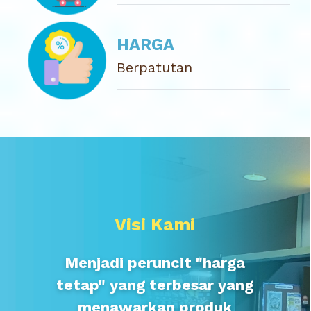
HARGA
Berpatutan
Visi Kami
Menjadi peruncit "harga
tetap" yang terbesar yang
menawarkan produk