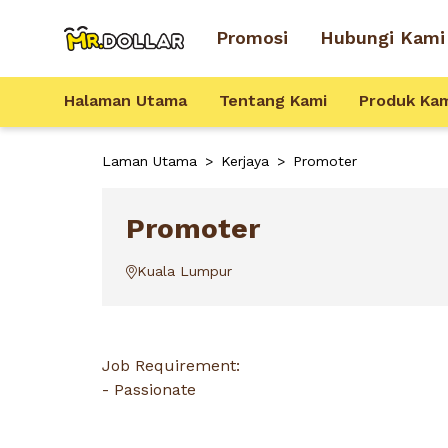
Promosi
Hubungi Kami
Halaman Utama
Tentang Kami
Produk Ka
Laman Utama
>
Kerjaya
>
Promoter
Promoter
Kuala Lumpur
Job Requirement:
- Passionate